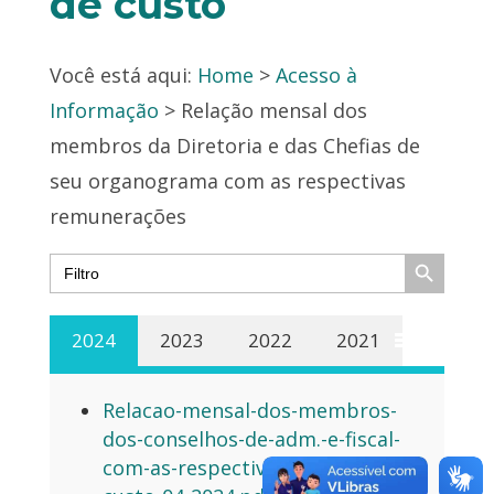
de custo
Você está aqui:
Home
>
Acesso à
Informação
> Relação mensal dos
membros da Diretoria e das Chefias de
seu organograma com as respectivas
remunerações
Search Button
Search
for:
2024
2023
2022
2021
Relacao-mensal-dos-membros-
dos-conselhos-de-adm.-e-fiscal-
com-as-respectivas-ajudas-de-